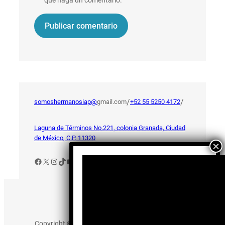
/
/
somoshermanosiap@
gmail.com
+52 55 5250 4172
Laguna de Términos No.221, colonia Granada, Ciudad
de México, C.P. 11320
Facebook
X
Instagram
TikTok
YouTube
Aviso de Privacidad
Copyright © 2025 somos-hermanos.mx. Todos los