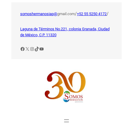
Saltar
al
/
/
somoshermanosiap@
gmail.com
+52 55 5250 4172
contenido
Laguna de Términos No.221, colonia Granada, Ciudad
de México, C.P. 11320
Facebook
X
Instagram
TikTok
YouTube