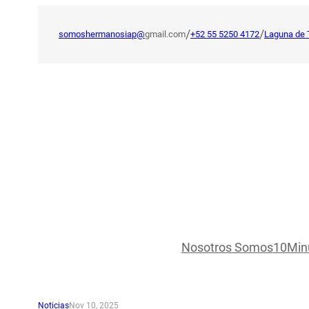
Saltar
al
/
/
somoshermanosiap@
gmail.com
+52 55 5250 4172
Laguna de 
contenido
Nosotros Somos
10Min
Noticias
Nov 10, 2025