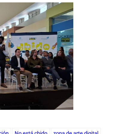
ción
No está chido
zona de arte digital