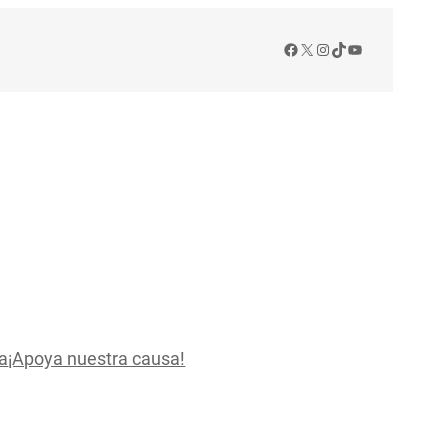
Facebook
X
Instagram
TikTok
YouTube
a
¡Apoya nuestra causa!