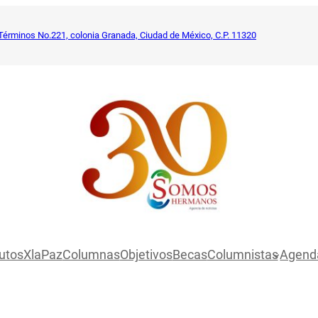
Términos No.221, colonia Granada, Ciudad de México, C.P. 11320
utosXlaPaz
Columnas
Objetivos
Becas
Columnistas
Agend