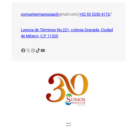
Saltar
al
/
/
somoshermanosiap@
gmail.com
+52 55 5250 4172
contenido
Laguna de Términos No.221, colonia Granada, Ciudad
de México, C.P. 11320
Facebook
X
Instagram
TikTok
YouTube