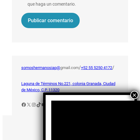
que haga un comentario.
/
/
somoshermanosiap@
gmail.com
+52 55 5250 4172
Laguna de Términos No.221, colonia Granada, Ciudad
de México, C.P. 11320
Facebook
X
Instagram
TikTok
YouTube
Aviso de Privacidad