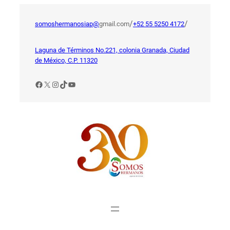
Saltar
al
/
/
somoshermanosiap@
gmail.com
+52 55 5250 4172
contenido
Laguna de Términos No.221, colonia Granada, Ciudad
de México, C.P. 11320
Facebook
X
Instagram
TikTok
YouTube