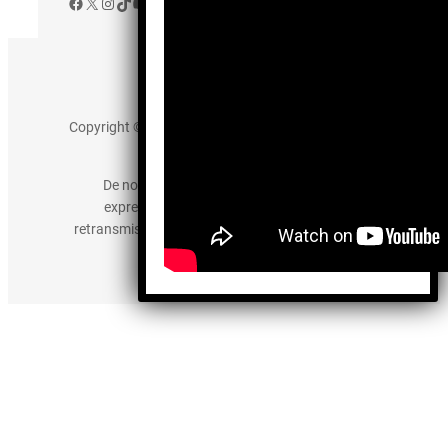
Facebook
X
Instagram
TikTok
YouTube
Aviso de Privacidad
Copyright © 2025 somos-hermanos.mx. Todos los
derechos reservados.
De no existir previa autorización, queda
expresamente prohibida la publicación,
retransmisión, edición y cualquier otro uso de los
contenidos.