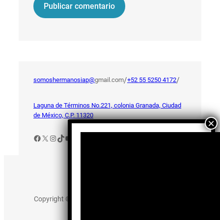
/
/
somoshermanosiap@
gmail.com
+52 55 5250 4172
Laguna de Términos No.221, colonia Granada, Ciudad
de México, C.P. 11320
Facebook
X
Instagram
TikTok
YouTube
Aviso de Privacidad
Copyright © 2025 somos-hermanos.mx. Todos los
derechos reservados.