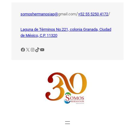
Saltar
al
/
/
somoshermanosiap@
gmail.com
+52 55 5250 4172
contenido
Laguna de Términos No.221, colonia Granada, Ciudad
de México, C.P. 11320
Facebook
X
Instagram
TikTok
YouTube