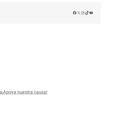
Facebook
X
Instagram
TikTok
YouTube
a
¡Apoya nuestra causa!