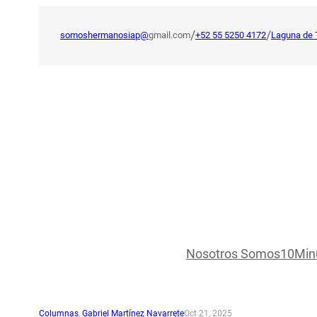
Saltar
al
/
/
somoshermanosiap@
gmail.com
+52 55 5250 4172
Laguna de 
contenido
Nosotros Somos
10Min
Columnas
, 
Gabriel Martínez Navarrete
Oct 21, 2025