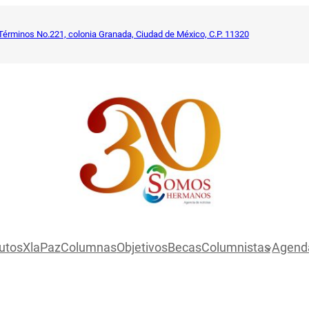
Términos No.221, colonia Granada, Ciudad de México, C.P. 11320
utosXlaPaz
Columnas
Objetivos
Becas
Columnistas
Agend