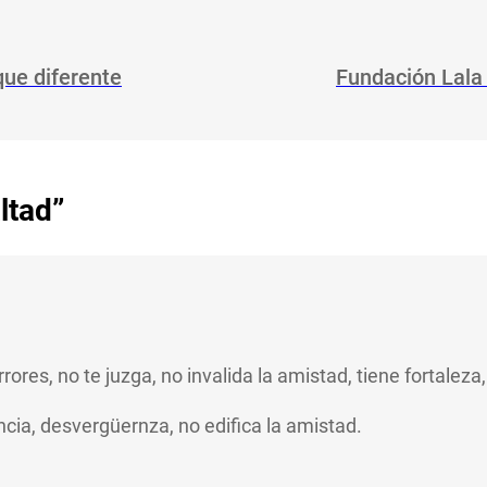
ue diferente
Fundación Lala 
ltad”
ores, no te juzga, no invalida la amistad, tiene fortaleza,
ncia, desvergüernza, no edifica la amistad.