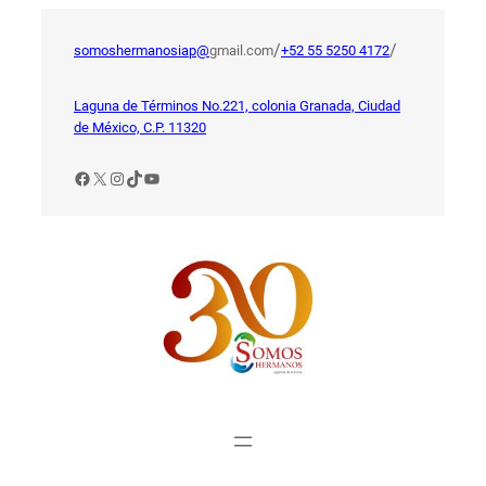
Saltar
al
/
/
somoshermanosiap@
gmail.com
+52 55 5250 4172
contenido
Laguna de Términos No.221, colonia Granada, Ciudad
de México, C.P. 11320
Facebook
X
Instagram
TikTok
YouTube