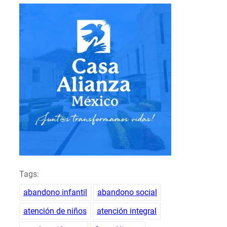
Tags:
abandono infantil
abandono social
atención de niños
atención integral