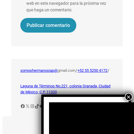
web en este navegador para la próxima vez
que haga un comentario.
/
/
somoshermanosiap@
gmail.com
+52 55 5250 4172
Laguna de Términos No.221, colonia Granada, Ciudad
de México, C.P. 11320
Facebook
X
Instagram
TikTok
YouTube
Aviso de Privacidad