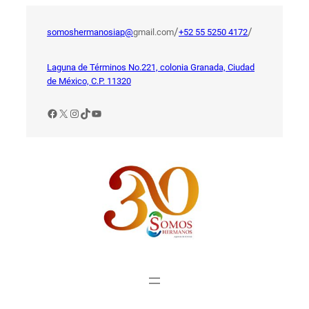
Saltar
al
/
/
somoshermanosiap@
gmail.com
+52 55 5250 4172
contenido
Laguna de Términos No.221, colonia Granada, Ciudad
de México, C.P. 11320
Facebook
X
Instagram
TikTok
YouTube