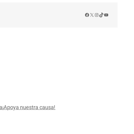
Facebook
X
Instagram
TikTok
YouTube
a
¡Apoya nuestra causa!