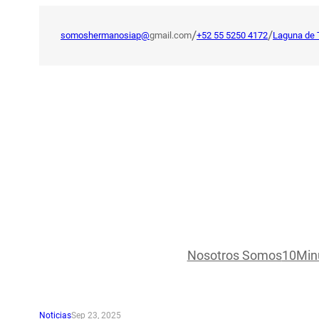
Saltar
al
/
/
somoshermanosiap@
gmail.com
+52 55 5250 4172
Laguna de 
contenido
Nosotros Somos
10Min
Noticias
Sep 23, 2025