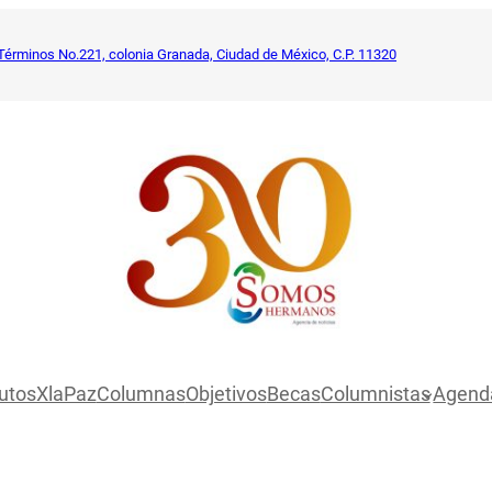
Términos No.221, colonia Granada, Ciudad de México, C.P. 11320
utosXlaPaz
Columnas
Objetivos
Becas
Columnistas
Agend