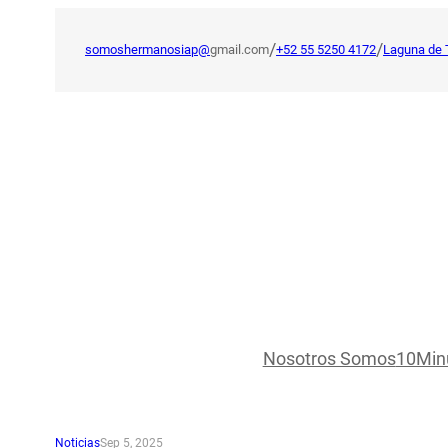
Saltar
al
/
/
somoshermanosiap@
gmail.com
+52 55 5250 4172
Laguna de 
contenido
Nosotros Somos
10Min
Noticias
Sep 5, 2025