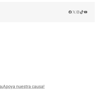
Facebook
X
Instagram
TikTok
YouTube
a
¡Apoya nuestra causa!