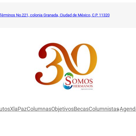
Términos No.221, colonia Granada, Ciudad de México, C.P. 11320
utosXlaPaz
Columnas
Objetivos
Becas
Columnistas
Agend