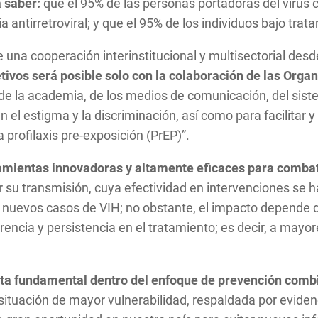
a saber:
que el 95% de las personas portadoras del virus 
antirretroviral; y que el 95% de los individuos bajo trata
na cooperación interinstitucional y multisectorial desde 
tivos será posible solo con la colaboración de las Organ
da, de la academia, de los medios de comunicación, del si
 el estigma y la discriminación, así como para facilitar y
 profilaxis pre-exposición (PrEP)”.
mientas innovadoras y altamente eficaces para combati
 su transmisión, cuya efectividad en intervenciones se 
r nuevos casos de VIH; no obstante, el impacto depende d
rencia y persistencia en el tratamiento; es decir, a mayo
ta fundamental dentro del enfoque de prevención com
 situación de mayor vulnerabilidad, respaldada por eviden