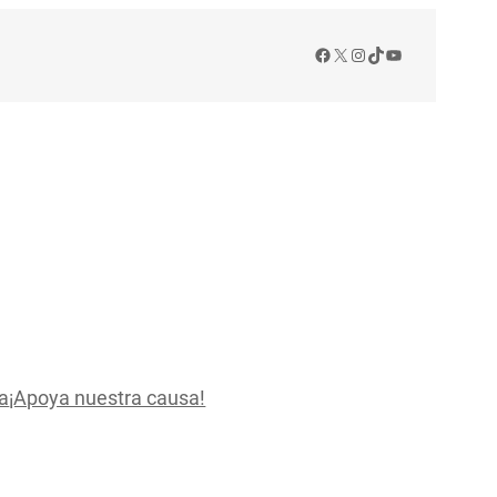
Facebook
X
Instagram
TikTok
YouTube
a
¡Apoya nuestra causa!