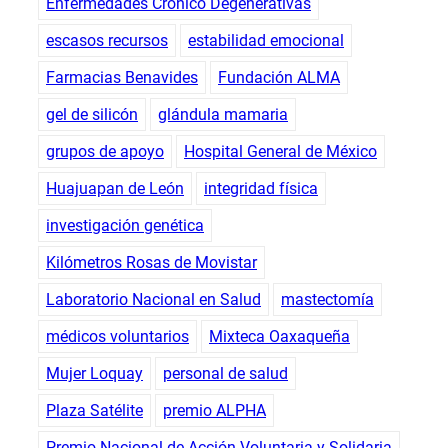
Enfermedades Crónico Degenerativas
escasos recursos
estabilidad emocional
Farmacias Benavides
Fundación ALMA
gel de silicón
glándula mamaria
grupos de apoyo
Hospital General de México
Huajuapan de León
integridad física
investigación genética
Kilómetros Rosas de Movistar
Laboratorio Nacional en Salud
mastectomía
médicos voluntarios
Mixteca Oaxaqueña
Mujer Loquay
personal de salud
Plaza Satélite
premio ALPHA
Premio Nacional de Acción Voluntaria y Solidaria