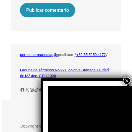
/
/
somoshermanosiap@
gmail.com
+52 55 5250 4172
Laguna de Términos No.221, colonia Granada, Ciudad
de México, C.P. 11320
Facebook
X
Instagram
TikTok
YouTube
Aviso de Privacidad
Copyright © 2025 somos-hermanos.mx. Todos los