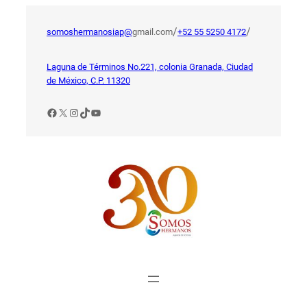
Saltar
al
/
/
somoshermanosiap@
gmail.com
+52 55 5250 4172
contenido
Laguna de Términos No.221, colonia Granada, Ciudad
de México, C.P. 11320
Facebook
X
Instagram
TikTok
YouTube