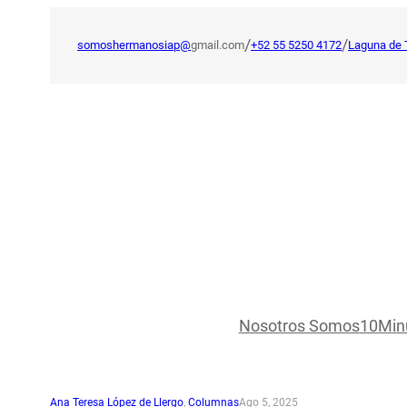
Saltar
al
/
/
somoshermanosiap@
gmail.com
+52 55 5250 4172
Laguna de 
contenido
Nosotros Somos
10Min
Ana Teresa López de Llergo
, 
Columnas
Ago 5, 2025