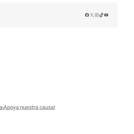
Facebook
X
Instagram
TikTok
YouTube
a
¡Apoya nuestra causa!