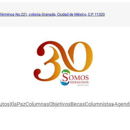
Términos No.221, colonia Granada, Ciudad de México, C.P. 11320
utosXlaPaz
Columnas
Objetivos
Becas
Columnistas
Agend