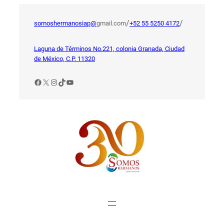
Saltar
al
/
/
somoshermanosiap@
gmail.com
+52 55 5250 4172
contenido
Laguna de Términos No.221, colonia Granada, Ciudad
de México, C.P. 11320
Facebook
X
Instagram
TikTok
YouTube