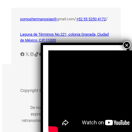
/
/
somoshermanosiap@
gmail.com
+52 55 5250 4172
Laguna de Términos No.221, colonia Granada, Ciudad
de México, C.P. 11320
Facebook
X
Instagram
TikTok
YouTube
Aviso de Privacidad
Copyright © 2025 somos-hermanos.mx. Todos los
derechos reservados.
De no existir previa autorización, queda
expresamente prohibida la publicación,
retransmisión, edición y cualquier otro uso de los
contenidos.