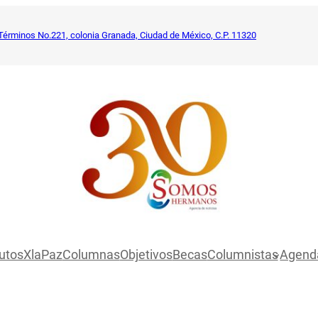
Términos No.221, colonia Granada, Ciudad de México, C.P. 11320
utosXlaPaz
Columnas
Objetivos
Becas
Columnistas
Agend