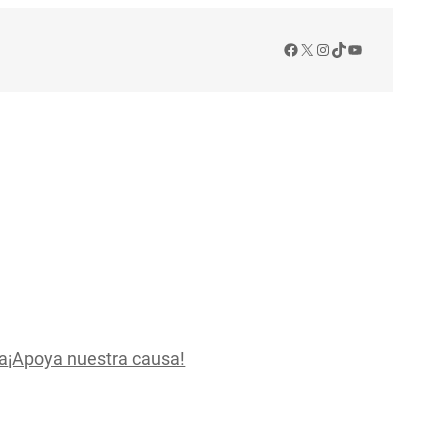
Facebook
X
Instagram
TikTok
YouTube
a
¡Apoya nuestra causa!