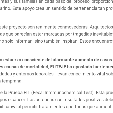
ntes y sus familias en cada paso del proceso, proporci
ariño. Este apoyo crea un sentido de pertenencia tan pro
este proyecto son realmente conmovedoras. Arquitectos
vidas que parecían estar marcadas por tragedias inevitab
no solo informan, sino también inspiran. Estos encuentr
un esfuerzo consciente del alarmante aumento de casos 
les causas de mortalidad, FUTEJE ha apostado fuertemen
ades y entornos laborales, llevan conocimiento vital sobr
ón temprana.
a de la Prueba FIT (Fecal Inmmunochemical Test). Esta pru
ipos o cáncer. Las personas con resultados positivos deb
ificativa al permitir tratamientos oportunos que aumenta