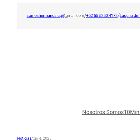
Saltar
al
/
/
somoshermanosiap@
gmail.com
+52 55 5250 4172
Laguna de 
contenido
Nosotros Somos
10Min
Noticias
Ago 4, 2025