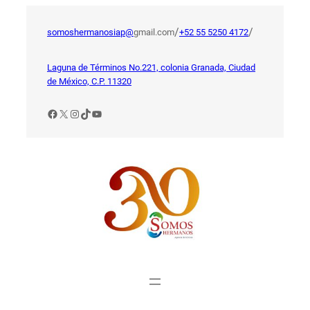
Saltar
al
/
/
somoshermanosiap@
gmail.com
+52 55 5250 4172
contenido
Laguna de Términos No.221, colonia Granada, Ciudad
de México, C.P. 11320
Facebook
X
Instagram
TikTok
YouTube