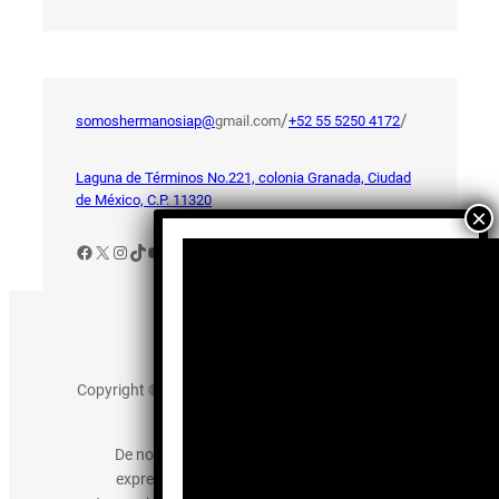
/
/
somoshermanosiap@
gmail.com
+52 55 5250 4172
Laguna de Términos No.221, colonia Granada, Ciudad
de México, C.P. 11320
Facebook
X
Instagram
TikTok
YouTube
Aviso de Privacidad
Copyright © 2025 somos-hermanos.mx. Todos los
derechos reservados.
De no existir previa autorización, queda
expresamente prohibida la publicación,