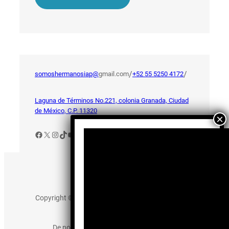
/
/
somoshermanosiap@
gmail.com
+52 55 5250 4172
Laguna de Términos No.221, colonia Granada, Ciudad
de México, C.P. 11320
Facebook
X
Instagram
TikTok
YouTube
Aviso de Privacidad
Copyright © 2025 somos-hermanos.mx. Todos los
derechos reservados.
De no existir previa autorización, queda