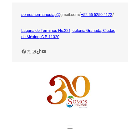
Saltar
al
/
/
somoshermanosiap@
gmail.com
+52 55 5250 4172
contenido
Laguna de Términos No.221, colonia Granada, Ciudad
de México, C.P. 11320
Facebook
X
Instagram
TikTok
YouTube