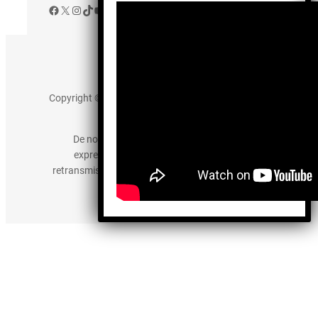
Facebook
X
Instagram
TikTok
YouTube
Aviso de Privacidad
Copyright © 2025 somos-hermanos.mx. Todos los
derechos reservados.
De no existir previa autorización, queda
expresamente prohibida la publicación,
retransmisión, edición y cualquier otro uso de los
contenidos.