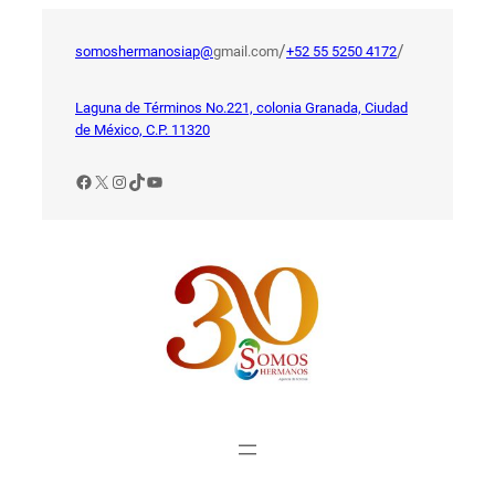
Saltar
al
/
/
somoshermanosiap@
gmail.com
+52 55 5250 4172
contenido
Laguna de Términos No.221, colonia Granada, Ciudad
de México, C.P. 11320
Facebook
X
Instagram
TikTok
YouTube