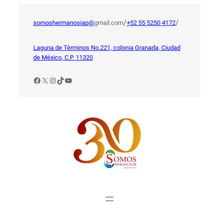
Saltar
al
/
/
somoshermanosiap@
gmail.com
+52 55 5250 4172
contenido
Laguna de Términos No.221, colonia Granada, Ciudad
de México, C.P. 11320
Facebook
X
Instagram
TikTok
YouTube