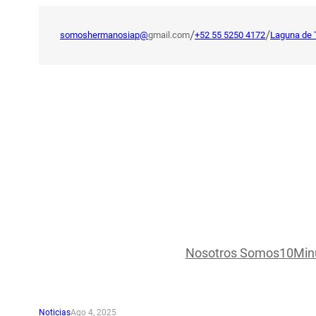
Saltar
al
/
/
somoshermanosiap@
gmail.com
+52 55 5250 4172
Laguna de 
contenido
Nosotros Somos
10Min
Noticias
Ago 4, 2025