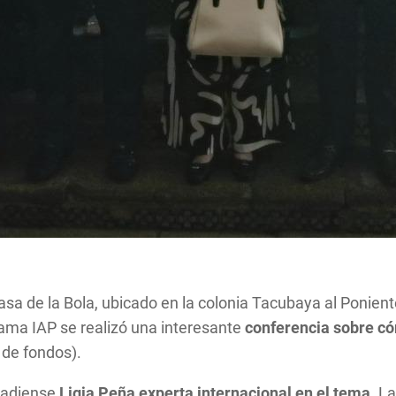
sa de la Bola, ubicado en la colonia Tacubaya al Ponient
ama IAP se realizó una interesante
conferencia sobre có
 de fondos).
anadiense
Ligia Peña experta internacional en el tema.
La