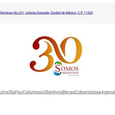
Términos No.221, colonia Granada, Ciudad de México, C.P. 11320
utosXlaPaz
Columnas
Objetivos
Becas
Columnistas
Agend