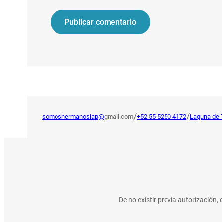
/
/
somoshermanosiap@
gmail.com
+52 55 5250 4172
Laguna de 
De no existir previa autorización,