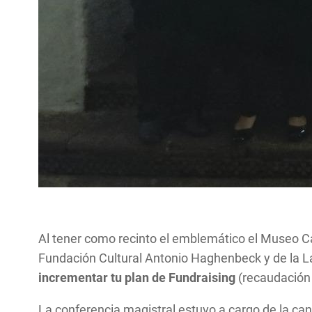
Al tener como recinto el emblemático el Museo Ca
Fundación Cultural Antonio Haghenbeck y de la L
incrementar tu plan de Fundraising
(recaudación
La conferencia magistral estuvo a cargo de la c