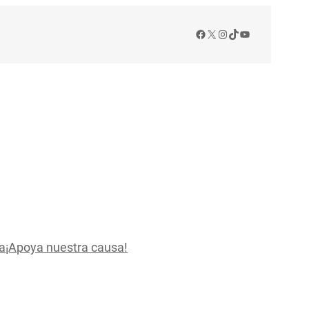
Facebook
X
Instagram
TikTok
YouTube
a
¡Apoya nuestra causa!