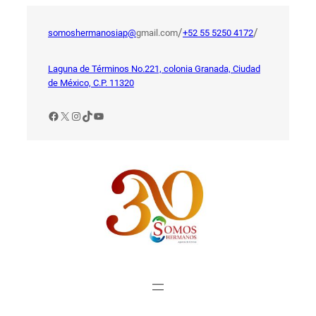
Saltar
al
/
/
somoshermanosiap@
gmail.com
+52 55 5250 4172
contenido
Laguna de Términos No.221, colonia Granada, Ciudad
de México, C.P. 11320
Facebook
X
Instagram
TikTok
YouTube