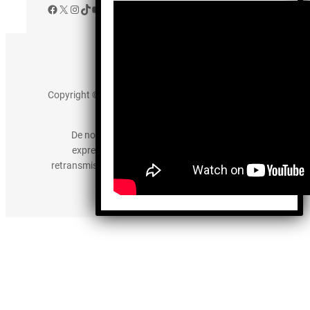
Facebook
X
Instagram
TikTok
YouTube
Aviso de Privacidad
Copyright © 2025 somos-hermanos.mx. Todos los
derechos reservados.
De no existir previa autorización, queda
expresamente prohibida la publicación,
retransmisión, edición y cualquier otro uso de los
contenidos.