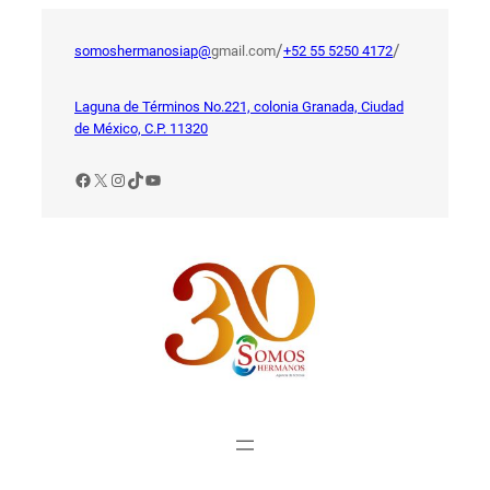
Saltar
al
/
/
somoshermanosiap@
gmail.com
+52 55 5250 4172
contenido
Laguna de Términos No.221, colonia Granada, Ciudad
de México, C.P. 11320
Facebook
X
Instagram
TikTok
YouTube