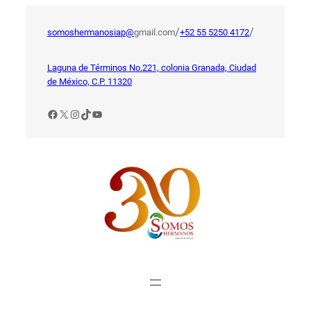
Saltar
al
/
/
somoshermanosiap@
gmail.com
+52 55 5250 4172
contenido
Laguna de Términos No.221, colonia Granada, Ciudad
de México, C.P. 11320
Facebook
X
Instagram
TikTok
YouTube