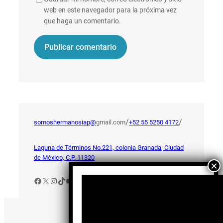
web en este navegador para la próxima vez
que haga un comentario.
/
/
somoshermanosiap@
gmail.com
+52 55 5250 4172
Laguna de Términos No.221, colonia Granada, Ciudad
de México, C.P. 11320
Facebook
X
Instagram
TikTok
YouTube