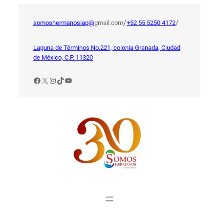
Saltar
al
/
/
somoshermanosiap@
gmail.com
+52 55 5250 4172
contenido
Laguna de Términos No.221, colonia Granada, Ciudad
de México, C.P. 11320
Facebook
X
Instagram
TikTok
YouTube