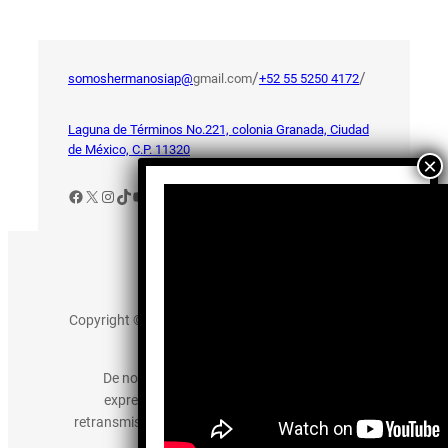
/
/
somoshermanosiap@
gmail.com
+52 55 5250 4172
Laguna de Términos No.221, colonia Granada, Ciudad
de México, C.P. 11320
Facebook
X
Instagram
TikTok
YouTube
Aviso de Privacidad
Copyright © 2025 somos-hermanos.mx. Todos los
derechos reservados.
De no existir previa autorización, queda
expresamente prohibida la publicación,
retransmisión, edición y cualquier otro uso de los
contenidos.