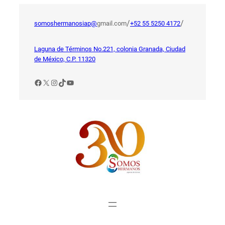
Saltar
al
/
/
somoshermanosiap@
gmail.com
+52 55 5250 4172
contenido
Laguna de Términos No.221, colonia Granada, Ciudad
de México, C.P. 11320
Facebook
X
Instagram
TikTok
YouTube