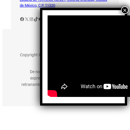
de México, C.P. 11320
Facebook
X
Instagram
TikTok
YouTube
Aviso de Privacidad
Copyright © 2025 somos-hermanos.mx. Todos los
derechos reservados.
De no existir previa autorización, queda
expresamente prohibida la publicación,
retransmisión, edición y cualquier otro uso de los
contenidos.