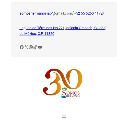
Saltar
al
/
/
somoshermanosiap@
gmail.com
+52 55 5250 4172
contenido
Laguna de Términos No.221, colonia Granada, Ciudad
de México, C.P. 11320
Facebook
X
Instagram
TikTok
YouTube