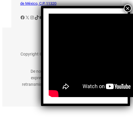
de México, C.P. 11320
Facebook
X
Instagram
TikTok
YouTube
Aviso de Privacidad
Copyright © 2025 somos-hermanos.mx. Todos los
derechos reservados.
De no existir previa autorización, queda
expresamente prohibida la publicación,
retransmisión, edición y cualquier otro uso de los
contenidos.