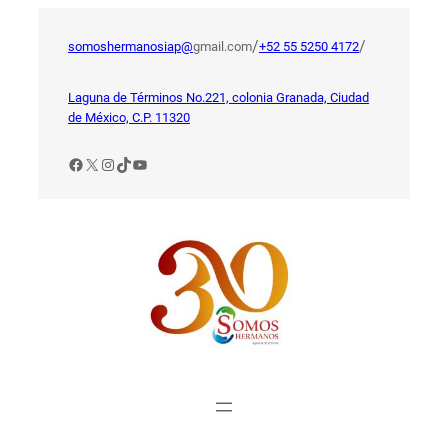
Saltar
al
/
/
somoshermanosiap@
gmail.com
+52 55 5250 4172
contenido
Laguna de Términos No.221, colonia Granada, Ciudad
de México, C.P. 11320
Facebook
X
Instagram
TikTok
YouTube