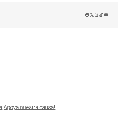
Facebook
X
Instagram
TikTok
YouTube
a
¡Apoya nuestra causa!