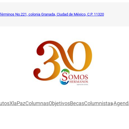
Términos No.221, colonia Granada, Ciudad de México, C.P. 11320
utosXlaPaz
Columnas
Objetivos
Becas
Columnistas
Agend