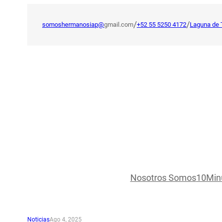
Saltar
al
/
/
somoshermanosiap@
gmail.com
+52 55 5250 4172
Laguna de 
contenido
Nosotros Somos
10Min
Noticias
Ago 4, 2025