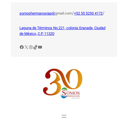
Saltar
al
/
/
somoshermanosiap@
gmail.com
+52 55 5250 4172
contenido
Laguna de Términos No.221, colonia Granada, Ciudad
de México, C.P. 11320
Facebook
X
Instagram
TikTok
YouTube