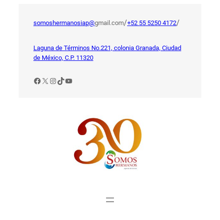
Saltar
al
/
/
somoshermanosiap@
gmail.com
+52 55 5250 4172
contenido
Laguna de Términos No.221, colonia Granada, Ciudad
de México, C.P. 11320
Facebook
X
Instagram
TikTok
YouTube