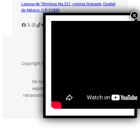
Laguna de Términos No.221, colonia Granada, Ciudad
de México, C.P. 11320
Facebook
X
Instagram
TikTok
YouTube
Aviso de Privacidad
Copyright © 2025 somos-hermanos.mx. Todos los
derechos reservados.
De no existir previa autorización, queda
expresamente prohibida la publicación,
retransmisión, edición y cualquier otro uso de los
contenidos.