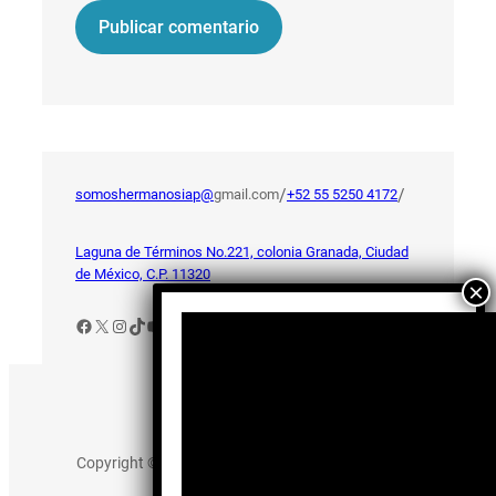
/
/
somoshermanosiap@
gmail.com
+52 55 5250 4172
Laguna de Términos No.221, colonia Granada, Ciudad
de México, C.P. 11320
Facebook
X
Instagram
TikTok
YouTube
Aviso de Privacidad
Copyright © 2025 somos-hermanos.mx. Todos los
derechos reservados.