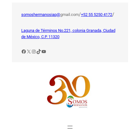
Saltar
al
/
/
somoshermanosiap@
gmail.com
+52 55 5250 4172
contenido
Laguna de Términos No.221, colonia Granada, Ciudad
de México, C.P. 11320
Facebook
X
Instagram
TikTok
YouTube