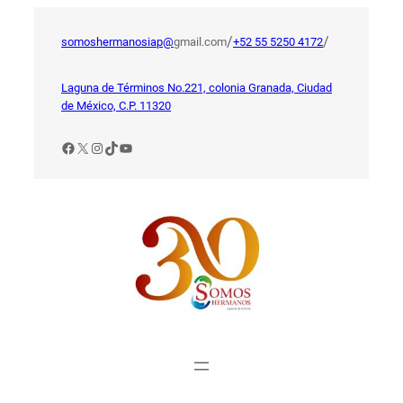
Saltar
al
/
/
somoshermanosiap@
gmail.com
+52 55 5250 4172
contenido
Laguna de Términos No.221, colonia Granada, Ciudad
de México, C.P. 11320
Facebook
X
Instagram
TikTok
YouTube