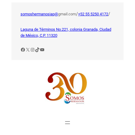
Saltar
al
/
/
somoshermanosiap@
gmail.com
+52 55 5250 4172
contenido
Laguna de Términos No.221, colonia Granada, Ciudad
de México, C.P. 11320
Facebook
X
Instagram
TikTok
YouTube