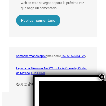
web en este navegador para la próxima vez
que haga un comentario.
/
/
somoshermanosiap@
gmail.com
+52 55 5250 4172
Laguna de Términos No.221, colonia Granada, Ciudad
de México, C.P. 11320
Facebook
X
Instagram
TikTok
YouTube
Aviso de Privacidad