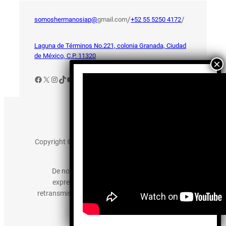
/
/
somoshermanosiap@
gmail.com
+52 55 5250 4172
Laguna de Términos No.221, colonia Granada, Ciudad
de México, C.P. 11320
Facebook
X
Instagram
TikTok
YouTube
Aviso de Privacidad
Copyright © 2025 somos-hermanos.mx. Todos los
derechos reservados.
De no existir previa autorización, queda
expresamente prohibida la publicación,
retransmisión, edición y cualquier otro uso de los
contenidos.