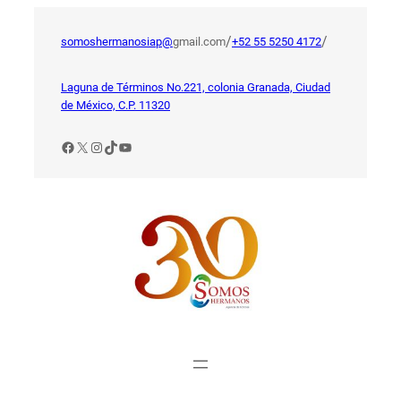
Saltar
al
/
/
somoshermanosiap@
gmail.com
+52 55 5250 4172
contenido
Laguna de Términos No.221, colonia Granada, Ciudad
de México, C.P. 11320
Facebook
X
Instagram
TikTok
YouTube