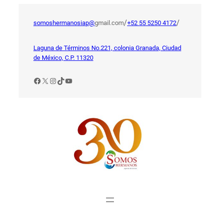
Saltar
al
/
/
somoshermanosiap@
gmail.com
+52 55 5250 4172
contenido
Laguna de Términos No.221, colonia Granada, Ciudad
de México, C.P. 11320
Facebook
X
Instagram
TikTok
YouTube