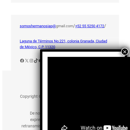
/
/
somoshermanosiap@
gmail.com
+52 55 5250 4172
Laguna de Términos No.221, colonia Granada, Ciudad
de México, C.P. 11320
Facebook
X
Instagram
TikTok
YouTube
Aviso de Privacidad
Copyright © 2025 somos-hermanos.mx. Todos los
derechos reservados.
De no existir previa autorización, queda
expresamente prohibida la publicación,
retransmisión, edición y cualquier otro uso de los