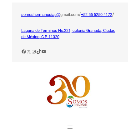
Saltar
al
/
/
somoshermanosiap@
gmail.com
+52 55 5250 4172
contenido
Laguna de Términos No.221, colonia Granada, Ciudad
de México, C.P. 11320
Facebook
X
Instagram
TikTok
YouTube