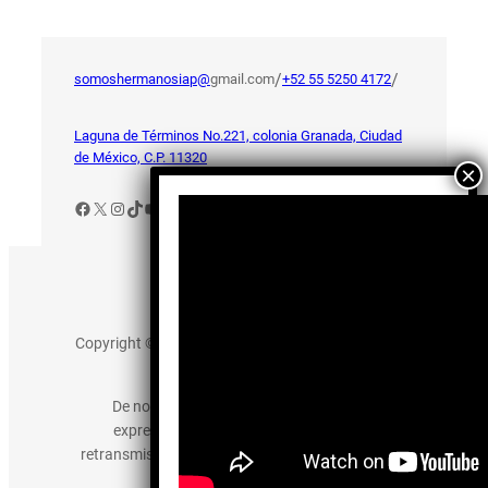
/
/
somoshermanosiap@
gmail.com
+52 55 5250 4172
Laguna de Términos No.221, colonia Granada, Ciudad
de México, C.P. 11320
Facebook
X
Instagram
TikTok
YouTube
Aviso de Privacidad
Copyright © 2025 somos-hermanos.mx. Todos los
derechos reservados.
De no existir previa autorización, queda
expresamente prohibida la publicación,
retransmisión, edición y cualquier otro uso de los
contenidos.