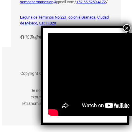
/
/
somoshermanosiap@
gmail.com
+52 55 5250 4172
Laguna de Términos No.221, colonia Granada, Ciudad
de México, C.P. 11320
Facebook
X
Instagram
TikTok
YouTube
Aviso de Privacidad
Copyright © 2025 somos-hermanos.mx. Todos los
derechos reservados.
De no existir previa autorización, queda
expresamente prohibida la publicación,
retransmisión, edición y cualquier otro uso de los
contenidos.