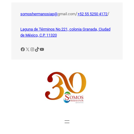
Saltar
al
/
/
somoshermanosiap@
gmail.com
+52 55 5250 4172
contenido
Laguna de Términos No.221, colonia Granada, Ciudad
de México, C.P. 11320
Facebook
X
Instagram
TikTok
YouTube