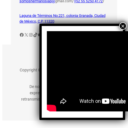
/
/
somoshermanosiap@
gmail.com
+52 55 5250 4172
Laguna de Términos No.221, colonia Granada, Ciudad
de México, C.P. 11320
Facebook
X
Instagram
TikTok
YouTube
Aviso de Privacidad
Copyright © 2025 somos-hermanos.mx. Todos los
derechos reservados.
De no existir previa autorización, queda
expresamente prohibida la publicación,
retransmisión, edición y cualquier otro uso de los
contenidos.