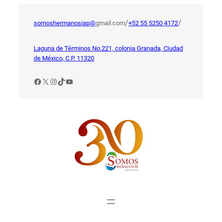
Saltar
al
/
/
somoshermanosiap@
gmail.com
+52 55 5250 4172
contenido
Laguna de Términos No.221, colonia Granada, Ciudad
de México, C.P. 11320
Facebook
X
Instagram
TikTok
YouTube