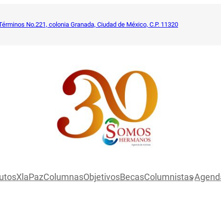
Términos No.221, colonia Granada, Ciudad de México, C.P. 11320
utosXlaPaz
Columnas
Objetivos
Becas
Columnistas
Agend