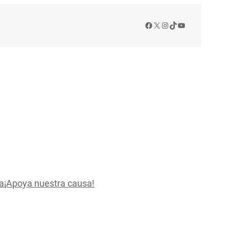
Facebook
X
Instagram
TikTok
YouTube
a
¡Apoya nuestra causa!