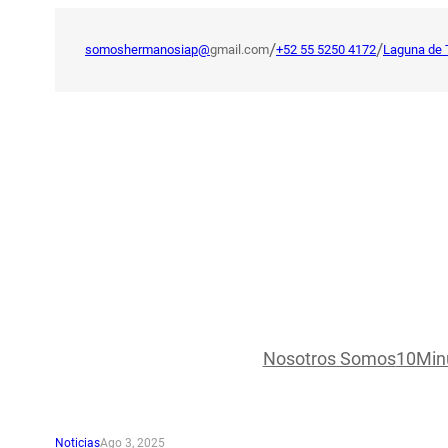
Saltar
al
/
/
somoshermanosiap@
gmail.com
+52 55 5250 4172
Laguna de 
contenido
Nosotros Somos
10Min
Noticias
Ago 3, 2025