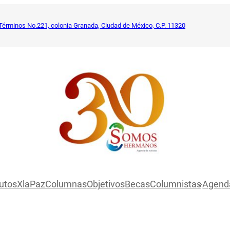
Términos No.221, colonia Granada, Ciudad de México, C.P. 11320
utosXlaPaz
Columnas
Objetivos
Becas
Columnistas
Agend