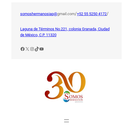
Saltar
al
/
/
somoshermanosiap@
gmail.com
+52 55 5250 4172
contenido
Laguna de Términos No.221, colonia Granada, Ciudad
de México, C.P. 11320
Facebook
X
Instagram
TikTok
YouTube