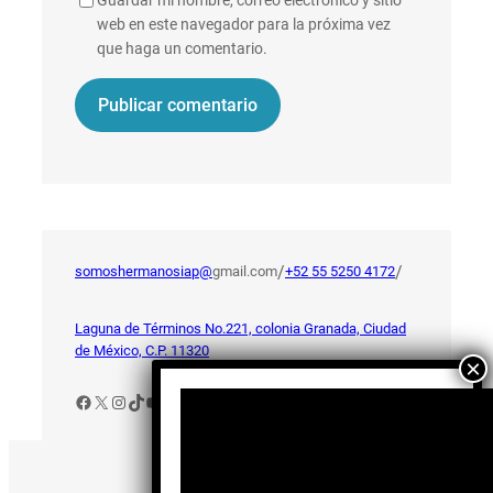
Guardar mi nombre, correo electrónico y sitio
web en este navegador para la próxima vez
que haga un comentario.
/
/
somoshermanosiap@
gmail.com
+52 55 5250 4172
Laguna de Términos No.221, colonia Granada, Ciudad
de México, C.P. 11320
Facebook
X
Instagram
TikTok
YouTube