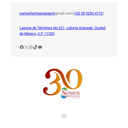
Saltar
al
/
/
somoshermanosiap@
gmail.com
+52 55 5250 4172
contenido
Laguna de Términos No.221, colonia Granada, Ciudad
de México, C.P. 11320
Facebook
X
Instagram
TikTok
YouTube