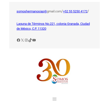
Saltar
al
/
/
somoshermanosiap@
gmail.com
+52 55 5250 4172
contenido
Laguna de Términos No.221, colonia Granada, Ciudad
de México, C.P. 11320
Facebook
X
Instagram
TikTok
YouTube