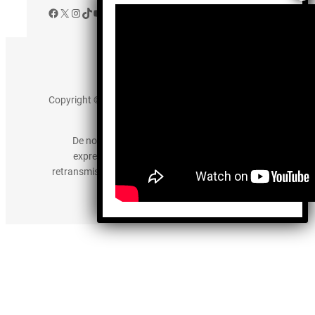
Facebook
X
Instagram
TikTok
YouTube
Aviso de Privacidad
Copyright © 2025 somos-hermanos.mx. Todos los
derechos reservados.
De no existir previa autorización, queda
expresamente prohibida la publicación,
retransmisión, edición y cualquier otro uso de los
contenidos.