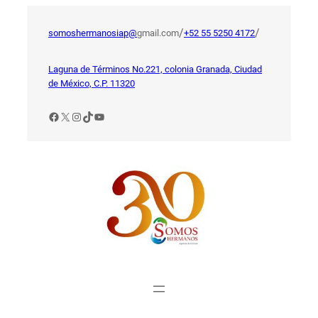
Saltar
al
/
/
somoshermanosiap@
gmail.com
+52 55 5250 4172
contenido
Laguna de Términos No.221, colonia Granada, Ciudad
de México, C.P. 11320
Facebook
X
Instagram
TikTok
YouTube