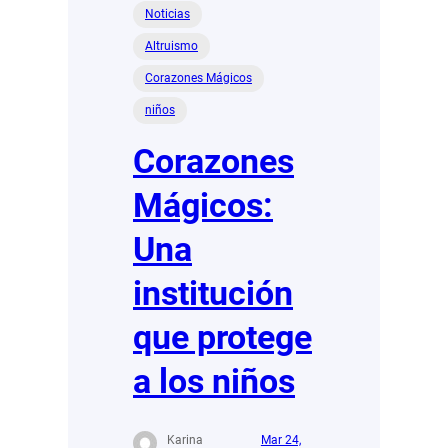
que
Noticias
planea
Altruismo
llevar
alimentos
Corazones Mágicos
a
niños
lugares
vulnerables
Corazones
de
México
Mágicos:
Una
institución
que protege
a los niños
Karina
Mar 24,