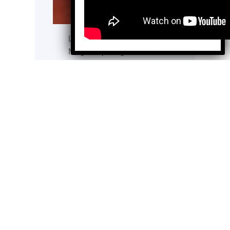
La Fundación Corazones
Mágicos protege a niñas,
niños y adolescentes
víctimas de abuso sexual
en México, ofreciendo
atención psicológica,
acompañamiento jurídico
y programas de
prevención para construir
una sociedad más segura
e incluyente. México
ocupa el primer lugar en
abuso sexual infantil, de
acuerdo con datos de
UNICEF. Una cifra